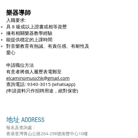
樂器導師
入職要求:
具 8 級或以上證書或相等資歷
擁有相關樂器教學經驗
能提供穩定的上課時間
對音樂教育有熱誠、有責任感、有耐性及
愛心
申請職位方法
有意者將個人履歷表電郵至
elcaminomusichk@gmail.com
查詢電話:
9340-3015
(whatsapp)
(申請資料只作招聘用途，絕對保密)
地址 ADDRESS
報名及查詢處﹕
香港荃灣青山公路264-298號南豐中心10樓