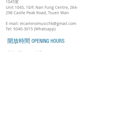
1045室
Unit 1045, 10/F, Nan Fung Centre, 264-
298 Castle Peak Road, Tsuen Wan
E-mail:
elcaminomusichk@gmail.com
Tel:
9340-3015
(Whatsapp)
開放時間 OPENING HOURS
星期一至二
休息
星期三至五
1:00pm-8:00pm
星期六至日
9:30am-7:30pm
*會因應實際情況而作改動
訂閱我們 Subscribe for Updates
Subscribe Now