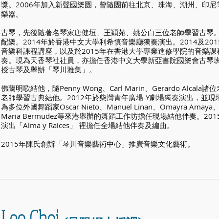
獎。2006年加入新聲國樂團，曾隨團前往北京、珠海、潮州、印
樂器。
古琴，先後隨著名琴家唐健垣、王穎苑、姚公白三位老師學習古琴。2012年
配樂。2014年於香港中文大學利希慎音樂廳獨奏演出。2014及2
音樂科課程講座，以及於2015年在香港大學專業進修學院的音樂
奏。現為天香琴社社員，亦擔任香港中文大學新亞書院國樂會古琴
授古琴及舉辦「琴川雅集」。
佛蘭明歌結他，隨Penny Wong、Carl Marin、Gerardo Alca
老師學習古典結他。2012年於柴灣青年廣場-Y劇場獨奏演出，並現場伴
為多位外國舞蹈家Oscar Nieto、Manuel Linan、Omayra Amaya、Mar
Maria Bermudez等來港舉辦的舞蹈工作坊擔任現場結他伴奏。2015
演出「Alma y Raices」 裡擔任全場結他伴奏及編曲。
2015年陳氏創辦「琴川音樂藝術中心」推廣音樂文化藝術。
Leo Choi