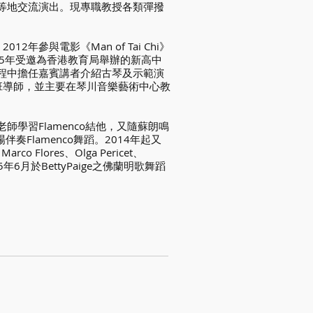
尼等地交流演出。現專職教授各類彈撥
參與電影《Man of Tai Chi》
015年受邀為香港教育局舉辦的新高中
課程中擔任嘉賓講者介紹古琴及示範演
班導師，並主要在琴川音樂藝術中心教
la諸位老師學習Flamenco結他，又隨蘇朗鳴
奏Flamenco舞蹈。2014年起又
co Flores、Olga Pericet、
年6月於BettyPaige之佛蘭明歌舞蹈