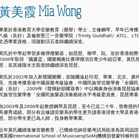
Mia Wong
黃美霞
畢業於香港教育大學音樂教育（榮譽）學士，主修鋼琴。早年已考獲
八級（良好）及倫敦聖三一音樂學院（Trinity Guildhall）ATCL、
文憑專業資格，現隨劉活石老師繼續深造。
黃氏於中學起學習多種彈撥樂器，如琵琶、柳琴、阮。並於香港校際
2006年取得「國慶盃」國樂獨奏比賽彈撥項目青少年組亞軍。黃氏熱
琶，並其後隨水文龍老師繼續深造琵琶。
黃氏於2002年加入新聲國樂團，並隨團遠赴印尼、華東、北京、廣
長。先後考獲香港中國器樂考級協會，中國民族管弦樂學會「全國民
級（良好），2009年《聲輝妙韻耀葵青》中以獨奏身份演奏琵琶協奏
民族管弦樂學會「全國民族樂器演奏藝術水平考級委員會」琵琶專業考
由2003年及2006年起教授鋼琴及琵琶，至今已近二十年，曾教授的
具優秀成績。部分有志修讀音樂系的學生更升讀香港浸會大學及香港
琶。部分學生更已為人師，投身教學事業。
近年黃氏繼續進修音樂教育，已獲維也納音樂考試局批准為當局認證
獲英國International School of Musicians(ISoM)機構頒發蒙特