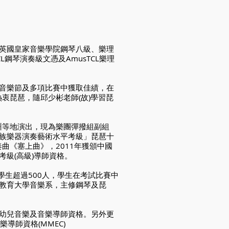
英國皇家音樂學院鋼琴八級、樂理
LTCL鋼琴演奏級文憑及AmusTCL樂理
音樂節及多項比賽中獲取佳績，在
衷琵琶，隨邱少彬老師(故)學習琵
州等地演出，現為樂團彈撥組副組
族樂器演奏藝術水平考級」琵琶十
曲《塞上曲》，2011年獲頒中國
級(高級)導師資格。
學生超過500人，學生在考試比賽中
教育大學音樂系，主修鋼琴及琵
幼兒音樂及音樂導師資格。另外更
梭利音樂導師資格(MMEC)