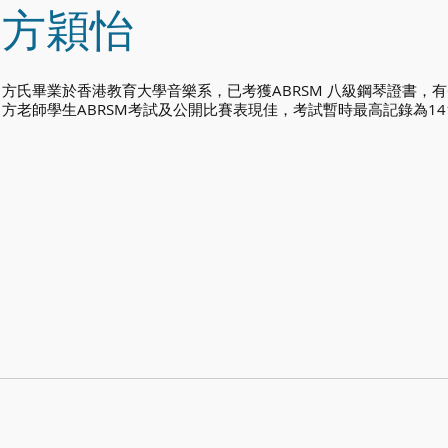
方穎怡
方氏畢業於香港教育大學音樂系，已考獲ABRSM 八級鋼琴證書，
方老師學生ABRSM考試及公開比賽表現佳，考試暫時最高記錄為1