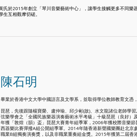
黃氏於2015年創立「琴川音樂藝術中心」，讓學生接觸更多不同樂
學生互相觀摩切磋。
陳石明
畢業於香港中文大學中國語言及文學系，並取得學位教師教育文憑
琵琶，先後跟隨楊寶榮、盧仲瑜、邱少彬(故)、水文龍諸位老師學
弦樂學會之「全國民族樂器演奏藝術水平考級」十級琵琶（良好）及
年獲「敦煌（韻）盃」琵琶大賽青年組季軍，2006年獲校際音樂節
西器樂比賽彈撥A組公開組季軍。2014年隨香港新聲國樂團赴北京
職業B組獨奏演奏獎，以及非職業重奏組金獎。2015年獲第二屆香