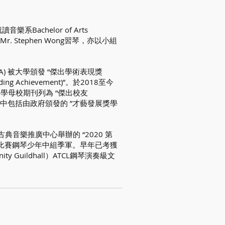
achelor of Arts
及 Mr. Stephen Wong習琴，亦以小組
) 被大學頒發 “傑出學術表現獎
nding Achievement)”。於2018至今
時亦被中學母校期刊列為 “傑出校友
學金，其中包括由政府頒發的 ”才藝發展獎學
參加香港古典音樂推廣中心舉辦的 “2020 第
比賽鋼琴少年中組季軍。早年已考獲
y Guildhall）ATCL鋼琴演奏級文