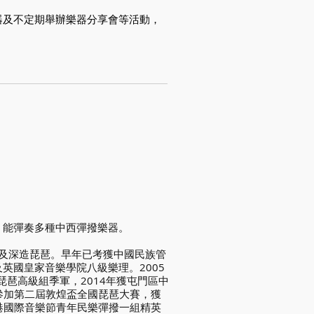
器及不定期舉辦樂器分享會等活動，
，能彈奏多種中西彈撥樂器。
習及深造琵琶。早年已考獲中國民族管
英國皇家音樂學院八級樂理。2005
琵琶高級組季軍，2014年獲屯門區中
參加第二屆敦煌盃全國琵琶大賽，獲
港國際音樂節青年民樂彈撥一組精英