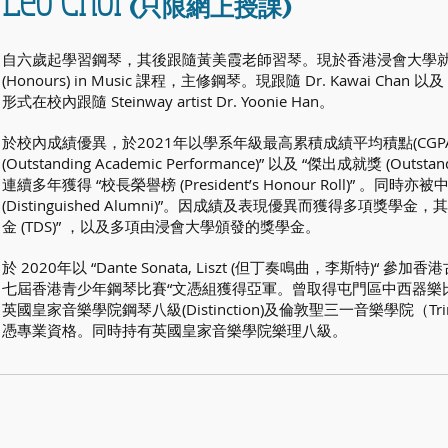
(只限網上授
課)
自六歲起學習鋼琴，其後跟隨黃美霞老師習琴。現於香港浸會大學就讀音樂系B
(Honours) in Music 課程，主修鋼琴。現跟隨 Dr. Kawai Chan 以
形式在校內跟隨 Steinway artist Dr. Yoonie Han。
於校內成績優異，於2021年以學系年級最高累積成績平均積點(CGPA
(Outstanding Academic Performance)” 以及 “傑出成就獎 (Outsta
連續多年獲得 “校長榮譽榜 (President’s Honour Roll)” 。同
(Distinguished Alumni)”。因成績及表現優異而獲得多項獎
金 (TDS)” ，以及多項由浸會大學頒發的獎學金。
於 2020年以 “Dante Sonata, Liszt (但丁奏鳴曲，李斯特)“ 
七屆香港青少年鋼琴比賽“文憑組獲得亞軍。曾取得屯門區中西器樂
英國皇家音樂學院鋼琴八級(Distinction)及倫敦聖三一音樂學院（Trinit
憑專業資格。同時持有英國皇家音樂學院樂理八級。