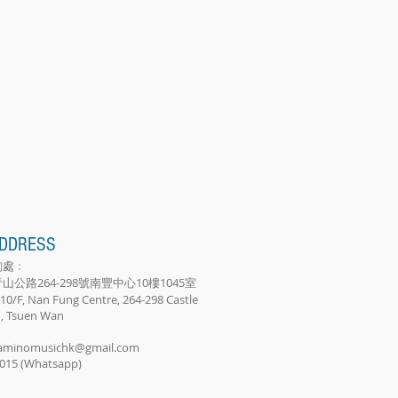
DDRESS
詢處﹕
公路264-298號南豐中心10樓1045室
 10/F, Nan Fung Centre, 264-298 Castle
, Tsuen Wan
caminomusichk@gmail.com
3015 (Whatsapp)