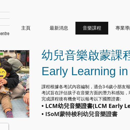
主頁
最新消息
音樂課程
專業導
entre
幼兒音樂啟蒙課
Early Learning i
課程根據各考試內容編制，適合3-6歲小朋友
考試旨在評估孩子在音樂方面的潛力和感知，
完成課程後有機會可以報考以下國際證書:
• LCM幼兒音樂證書(LCM Early Lear
•
ISoM蒙特梭利幼兒音樂證書