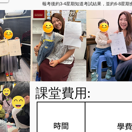
報考後約3-4星期知道考試結果，並約6-8星
課堂費用: